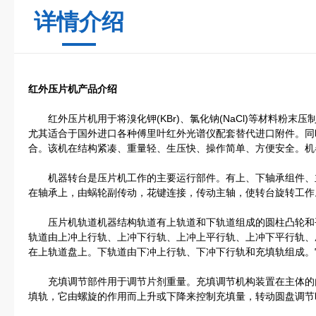
详情介绍
红外压片机产品介绍
红外压片机用于将溴化钾(KBr)、氯化钠(NaCl)等材料粉末
尤其适合于国外进口各种傅里叶红外光谱仪配套替代进口附件。同
合。该机在结构紧凑、重量轻、生压快、操作简单、方便安全。机
机器转台是压片机工作的主要运行部件。有上、下轴承组件、
在轴承上，由蜗轮副传动，花键连接，传动主轴，使转台旋转工作
压片机轨道机器结构轨道有上轨道和下轨道组成的圆柱凸轮和
轨道由上冲上行轨、上冲下行轨、上冲上平行轨、上冲下平行轨、
在上轨道盘上。下轨道由下冲上行轨、下冲下行轨和充填轨组成。
充填调节部件用于调节片剂重量。充填调节机构装置在主体的
填轨，它由螺旋的作用而上升或下降来控制充填量，转动圆盘调节