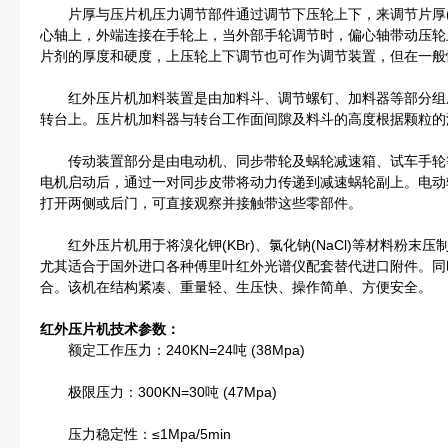
片厚与压片机压力调节部件通过调节下压轮上下，来调节片厚(
心轴上，外端连接在手轮上，当外部手轮调节时，偏心轴带动压轮
片剂的厚度和硬度，上压轮上下调节也可作为调节装置，但在一般
红外压片机加料装置是由加料斗、调节螺钉、加料器等部分组
转台上。压片机加料器与转台工作面间隙及料斗的高度根据颗粒的
传动装置部分是由电动机、同步带轮及蜗轮减速箱、试车手轮
电机启动后，通过一对同步皮带将动力传递到减速蜗轮副上。电动
打开两侧或后门，可直接观察并接触带这些零部件。
红外压片机用于将溴化钾(KBr)、氯化钠(NaCl)等材料粉末
尤其适合于国外进口各种傅里叶红外光谱仪配套替代进口附件。同
合。该机在结构紧凑、重量轻、生压快、操作简单、方便安全。
红外压片机技术参数：
额定工作压力：240KN=24吨 (38Mpa)
极限压力：300KN=30吨 (47Mpa)
压力稳定性：≤1Mpa/5min