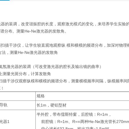
光器的装调，改变谐振腔的长度，观察激光模式的变化，来培养学生实验
He-Ne
频谱分布。测量
激光器的发散角。
面扫描干涉仪，让学生较直观地观察纵
模和横模的频谱分布，加深对物理
He-Ne
的方法，测量
激光器的发散角
氦氖激光器的装调（可改变激光器的腔长及输出镜的曲率）
上测量光斑分布，计算发散角
扫描干涉仪观察纵模和横模的频谱分布，测量横模频率间隔，纵模频率间
数：
规格
导轨
1m
长
，硬铝型材
R=1m
半外腔，带布儒斯特窗，后腔镜：
，
1
R=1m
R=
He-Ne
270m
光器
前腔镜：
、
∞两种
激光管长
632.8nm
1.5mW
中心波长
，输出功率≤