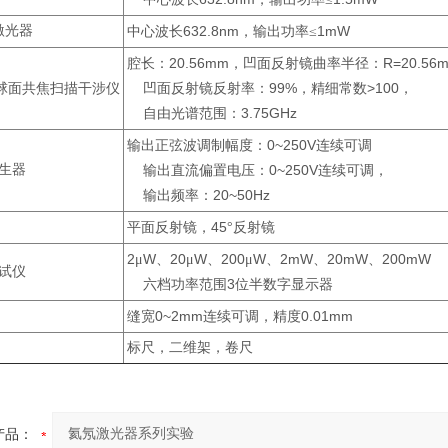
激光器
632.8nm
1mW
中心波长
，输出功率≤
20.56mm
R=20.56
腔长：
，凹面反射镜曲率半径：
99%
>100
球面共焦扫描干涉仪
凹面反射镜反射率：
，精细常数
，
3.75GHz
自由光谱范围：
0~250V
输出正弦波调制幅度：
连续可调
生器
0~250V
输出直流偏置电压：
连续可调，
20~50Hz
输出频率：
45
平面反射镜，
°反射镜
2
W
20
W
200
W
2mW
20mW
200mW
μ
、
μ
、
μ
、
、
、
试仪
3
六档功率范围
位半数字显示器
0~2mm
0.01mm
缝宽
连续可调，精度
标尺，二维架，卷尺
产品：