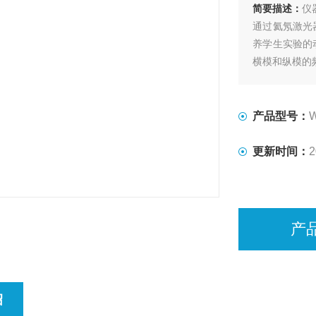
简要描述：
仪
通过氦氖激光
养学生实验的
横模和纵模的
仪器特点
使用共焦球面
布，加深对物
产品型号：
用Z简捷的方法
更新时间：
2
产
绍