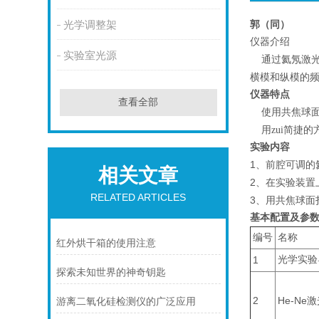
光学调整架
郭（同）
仪器介绍
实验室光源
通过氦氖激
横模和纵模的
仪器特点
查看全部
使用共焦球
用zui简捷
实验内容
1
、前腔可调的
相关文章
2
、在实验装置
RELATED ARTICLES
3
、用共焦球面
基本配置及参
编号
名称
红外烘干箱的使用注意
1
光学实验
探索未知世界的神奇钥匙
2
He-Ne
激
游离二氧化硅检测仪的广泛应用