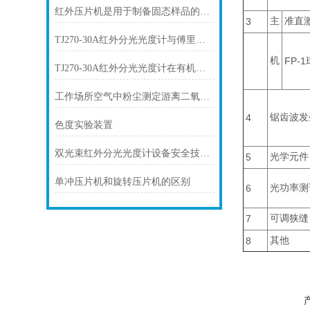
红外压片机是用于制备固态样品的设备
3
主
准直
TJ270-30A红外分光光度计与傅里叶红外光谱仪有什么差异
机
FP-1
TJ270-30A红外分光光度计在有机分析方面应用
工作场所空气中粉尘测定游离二氧化硅含量
4
锯齿波发
色度实验装置
双光束红外分光光度计设备安全技术措施
5
光学元件
单冲压片机和旋转压片机的区别
6
光功率测
7
可调狭缝
8
其他