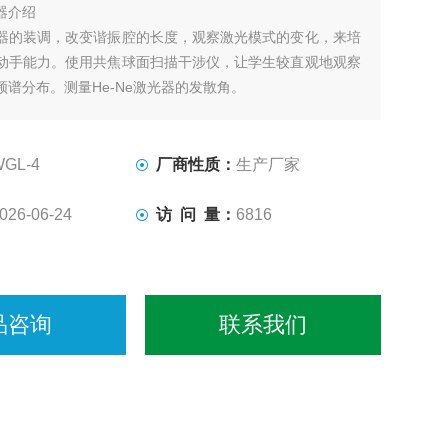
器介绍
器的装调，改变谐振腔的长度，观察激光模式的变化，来培
动手能力。使用共焦球面扫描干涉仪，让学生较直观地观察
频谱分布。测量He-Ne激光器的发散角。
扫描干涉仪，让学生较直观地观察纵 模和横模的频谱分
理概念的理解
WGL-4
厂商性质：
生产厂家
，测量He-Ne激光器的发散角
026-06-24
访 问 量：
6816
品咨询
联系我们