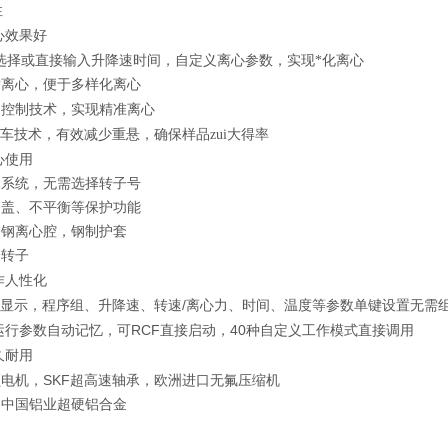
性
心效果好
选择或直接输入升降速时间，自定义离心参数，实现*化离心
暂离心，便于多样化离心
速控制技术，实现精准离心
车技术，有效减少重悬，确保样品zui大得率
心使用
别系统，无需选择转子号
门盖、不平衡等保护功能
锈钢离心腔，钢制护套
全转子
作人性化
/
屏显示，程序组、升降速、转速
离心力、时间、温度等参数单键设置无需
RCF
40
运行参数自动记忆，可
直接启动，
种自定义工作模式直接调用
久耐用
SKF
频电机，
超高速轴承，欧洲进口无氟压缩机
，中国铝业超硬铝合金