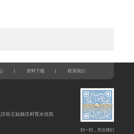
|
|
心
资料下载
联系我们
七庄街王姑娘庄村育水佳苑
扫一扫，关注我们