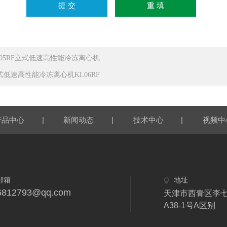
L05RF立式低速高性能冷冻离心机
式低速高性能冷冻离心机KL06RF
|
|
|
产品中心
新闻动态
技术中心
视频中
邮箱
地址
6812793@qq.com
天津市西青区李
A38-1号A区别