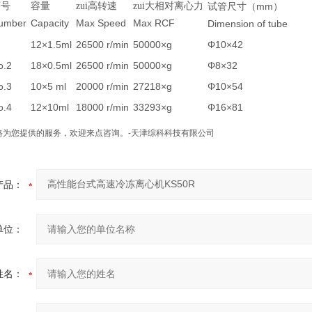
序号
容量
zui高转速
zui大相对离心力
mm
试管尺寸（
）
umber
Capacity
Max Speed
Max RCF
Dimension of tube
12×1.5ml
26500 r/min
50000×g
Φ10×42
o.2
18×0.5ml
26500 r/min
50000×g
Φ8×32
o.3
10×5 ml
20000 r/min
27218×g
Φ10×54
o.4
12×10ml
18000 r/min
33293×g
Φ16×81
格为您提供的服务，欢迎来点咨询。-天津综科科技有限公司
产品：
单位：
姓名：