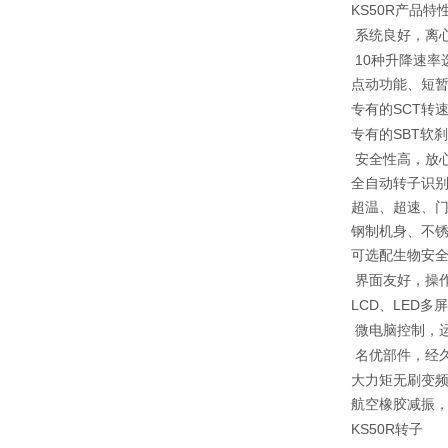
KS50R
产品特
系统良好，离
10
种升降速率
点动功能、短
SCT
专有的
转
SBT
专有的
软刹
安全性高，放
全自动转子识
超温、超速、
钢制机身、不
可选配生物安
界面友好，操
LCD
LED
、
多
微电脑控制，
名优部件，经
大力矩无刷变
航空橡胶减振
KS50R
转子