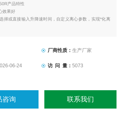
S50R产品特性
心效果好
率选择或直接输入升降速时间，自定义离心参数，实现*化离
暂离心，便于多样化离心
转速控制技术，实现精准离心
软刹车技术，有效减少重悬，确保样品Z大得率
厂商性质：
生产厂家
026-06-24
访 问 量：
5073
品咨询
联系我们