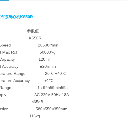
KS50R
速冷冻离心机
参数值
el KS50R
 Speed 26500r/min
Max Rcf 50000×g
力
 Capacity 120ml
ed Accuracy ±20r/min
perature Range -20
-+40
℃
℃
erature Accuracy ±1
℃
e Range 1s-99h59min59s
Supply AC 220V 50Hz 18A
ise ≤65dB
ension 580×550×350mm
ght 116kg