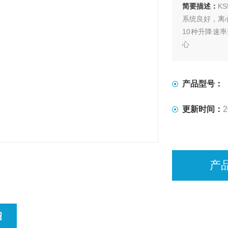
简要描述：
K
系统良好，离
10种升降速
心
点动功能、短
专有的SCT
专有的SBT
产品型号：
更新时间：
2
产
绍