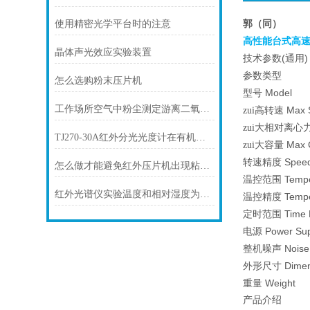
使用精密光学平台时的注意
郭（同）
高性能台式高
晶体声光效应实验装置
(
)
技术参数
通用
参数类型
怎么选购粉末压片机
Mod
型号
工作场所空气中粉尘测定游离二氧化硅含量
Max
zui高转速
zui大相对离心
TJ270-30A红外分光光度计在有机分析方面的应用
Max
zui大容量
Spe
转速精度
怎么做才能避免红外压片机出现粘冲的现象呢？
Tem
温控范围
红外光谱仪实验温度和相对湿度为何要维持定值
Temp
温控精度
Tim
定时范围
Power 
电源
No
整机噪声
Dim
外形尺寸
Wei
重量
产品介绍