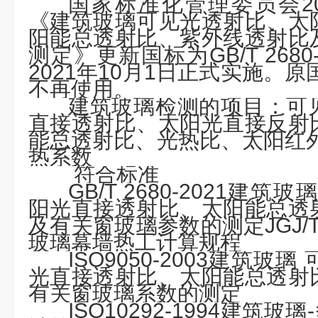
国家标准化管理委员会20
《建筑玻璃可见光透射比、太
阳能总透射比、紫外线透射比
测定》更新国标为GB/T 2680
2021年10月1日正式实施。原国标
不再使用。
建筑玻璃检测的项目：
可
直接透射比、太阳光直接反射
能总透射比、光热比、太阳红外
热系数
符合标准
GB/T 2680-2021
建筑玻璃
阳光直接透射比、太阳能总透
及有关窗玻璃参数的测定
JGJ/
玻璃幕墙热工计算规程
ISO9050-2003
建筑玻璃 
光直接透射比、太阳能总透射
有关窗玻璃系数的测定
ISO10292-1994
建筑玻璃