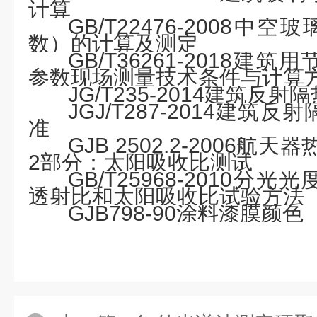
计算
GB/T22476-2008
中空玻
数）的计算及测定
GB/T36261-2018
建筑用
参数现场测量技术条件与计算
JG/T235-2014
建筑反射隔
JGJ/T287-2014
建筑反射
准
GJB 2502.2-2006
航天器
2部分：太阳吸收比测试
GB/T25968-2010
分光光
透射比和太阳吸收比试验方法
GJB798-90
涂料漆膜颜色