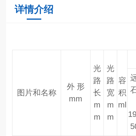
详情介绍
光
光
路
路
容
外
形
图片和名称
长
宽
积
mm
m
m
ml
1
m
m
5