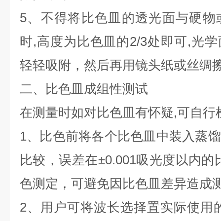
5
、不得将比色皿的透光面与硬物
时
,
高度为比色皿的
2/3
处即可
,
光学
轻轻吸附，然后再用镜头纸或丝绸
二、比色皿成组性测试
在测量时如对比色皿有怀疑
,
可自行
1
、比色前将各个比色皿中装入蒸馏
比较，误差在
±0.001
吸光度以内的
色测定，可避免因比色皿差异造成
2
、用户可将波长选择置实际使用