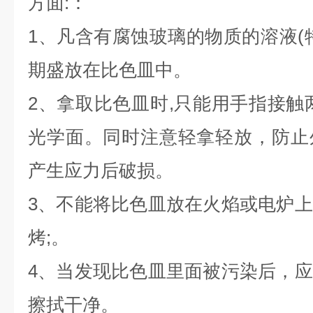
方面
:
：
1
、凡含有腐蚀玻璃的物质的溶液
(
期盛放在比色皿中。
2
、拿取比色皿时
,
只能用手指接触
光学面。同时注意轻拿轻放，防止
产生应力后破损。
3
、不能将比色皿放在火焰或电炉上
烤
;
。
4
、当发现比色皿里面被污染后，应
擦拭干净。