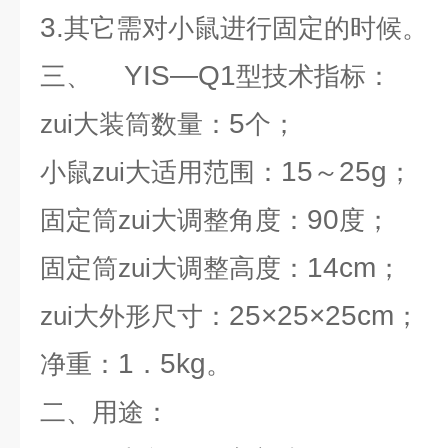
3.
其它需对小鼠进行固定的时候。
YIS—Q1
三、
型技术指标：
5
zui大装筒数量：
个；
15
25g
小鼠zui大适用范围：
～
；
90
固定筒zui大调整角度：
度；
14cm
固定筒zui大调整高度：
；
25×25×25cm
zui大外形尺寸：
；
1
5kg
净重：
．
。
二、用途：