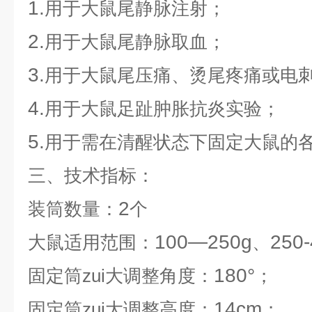
1.
用于大鼠尾静脉注射；
2.
用于大鼠尾静脉取血；
3.
用于大鼠尾压痛、烫尾疼痛或电
4.
用于大鼠足趾肿胀抗炎实验；
5.
用于需在清醒状态下固定大鼠的
三、技术指标：
2
装筒数量：
个
100—250g
250
大鼠适用范围：
、
180°
固定筒zui大调整角度：
；
14cm
固定筒zui大调整高度：
；