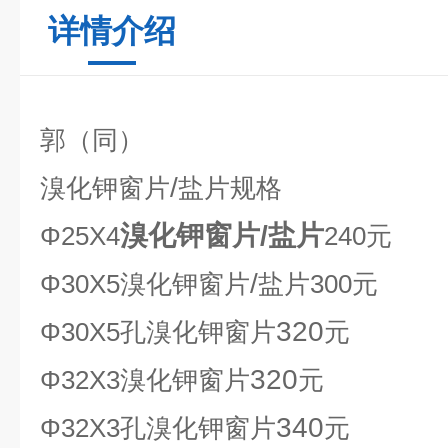
详情介绍
郭（同）
/
溴化钾窗片
盐片规格
溴化钾窗片/盐片
Φ25Χ4
240
元
/
Φ30Χ5溴化钾窗片
盐片
300
元
320
Φ30Χ5孔溴化钾窗片
元
320
Φ32Х3溴化钾窗片
元
340
Φ32Х3孔溴化钾窗片
元