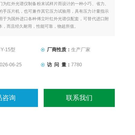
门为红外光谱仪制备粉末试样片而设计的一种小巧、省力、
的手压片机，也可兼作其它压力试验用，具有压力计量指示
用于为国外进口各种傅立叶红外光谱仪配套，可替代进口附
本，而且经久耐用，性能可靠，物超所值。
HY-15型
厂商性质：
生产厂家
026-06-25
访 问 量：
7780
品咨询
联系我们