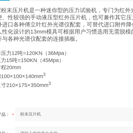
型粉末压片机是一种迷你型的压力试验机，专门为红外
便、性较强的手动液压型红外压片机，也可兼作其它压
外进口各种傅立叶红外光谱仪配套，可替代进口附件降
人性化设计的
13mm
模具可根据用户习惯选用无需脱模
齐与各种光谱仪配套的连接插板。
作压力
12
吨
=120KN
（
36Mpa
）
压力
15
吨
=150KN
（
45Mpa
）
行程
20mm
3
间
100×100×140mm
3
尺寸
210×175×350mm
产品：