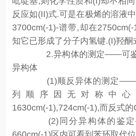
吡啶基,则化学性质和(I)却不相
反应如(II)式.可是在极烯的溶液
3700cm(-1)-谱带,却在2750c
知它已形成了分子内氢键.(I)羟酮式
2.异构体的测定——可鉴
异构体
(1)顺反异体的测定——
列顺序因无对称中心,
1630cm(-1),724cm(-1),而
(2)同分异构体的鉴定—
660cm(-1)区内可看到苯环取代